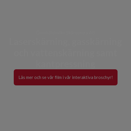
Örnsköldsviks Skärcentra AB
Laserskärning, gasskärning
och vattenskärning samt
kantpressning
Läs mer och se vår film i vår interaktiva broschyr!