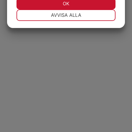
JA
NEJ
OK
JA
NEJ
NÖDVÄNDIG
INSTÄLLNINGAR
AVVISA ALLA
JA
NEJ
JA
NEJ
MARKNADSFÖRING
STATISTIK